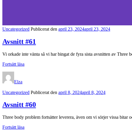
Kategorilänkar
Uncategorized
Publicerat den
april 23, 2024
april 23, 2024
Avsnitt #61
Vi orkade inte vänta så vi har bingat de fyra sista avsnitten av Thre
Avsnitt
Fortsätt läsa
#61
Elza
Kategorilänkar
Uncategorized
Publicerat den
april 8, 2024
april 8, 2024
Avsnitt #60
Three body problem fortsätter leverera, även om vi sörjer vissa bita
Avsnitt
Fortsätt läsa