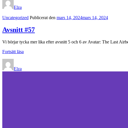
Elza
Kategorilänkar
Uncategorized
Publicerat den
mars 14, 2024
mars 14, 2024
Avsnitt #57
Vi börjar tycka mer lika efter avsnitt 5 och 6 av Avatar: The Last Ai
Avsnitt
Fortsätt läsa
#57
Elza