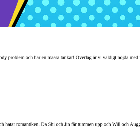
e body problem och har en massa tankar! Överlag är vi väldigt nöjda me
r och hatar romantiken. Da Shi och Jin får tummen upp och Will och Aug