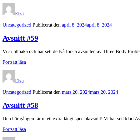
#60
Elza
Kategorilänkar
Uncategorized
Publicerat den
april 8, 2024
april 8, 2024
Avsnitt #59
Vi är tillbaka och har sett de två första avsnitten av Three Body Probl
Avsnitt
Fortsätt läsa
#59
Elza
Kategorilänkar
Uncategorized
Publicerat den
mars 20, 2024
mars 20, 2024
Avsnitt #58
Den här gången får ni ett extra långt specialavsnitt! Vi har sett klart
Avsnitt
Fortsätt läsa
#58