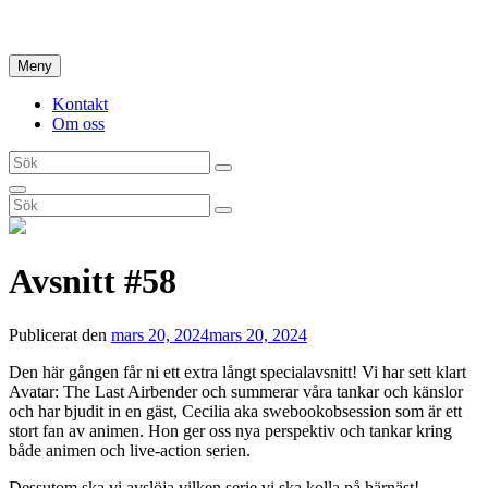
Hoppa
Hem
till
innehåll
Meny
Kontakt
Om oss
Sök
Sök
efter:
Sök
Sök
Sök
efter:
Avsnitt #58
Publicerat den
mars 20, 2024
mars 20, 2024
Den här gången får ni ett extra långt specialavsnitt! Vi har sett klart
Avatar: The Last Airbender och summerar våra tankar och känslor
och har bjudit in en gäst, Cecilia aka swebookobsession som är ett
stort fan av animen. Hon ger oss nya perspektiv och tankar kring
både animen och live-action serien.
Dessutom ska vi avslöja vilken serie vi ska kolla på härnäst!