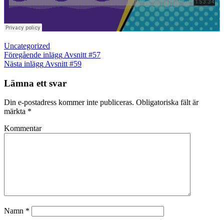
Kategorier
Uncategorized
Inläggsnavigering
Föregående
Föregående inlägg
Avsnitt #57
inlägg
Nästa
Nästa inlägg
Avsnitt #59
inlägg
Lämna ett svar
Din e-postadress kommer inte publiceras.
Obligatoriska fält är
märkta
*
Kommentar
Namn
*