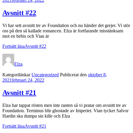
2021
februari 24, 2022
Avsnitt #22
Vi har sett avsnitt tre av Foundation och nu händer det grejer. Vi stör
oss på den så kallade romancen. Elza är fortfarande misstänksam
mot en bebis och Vian är
Fortsätt läsa
Avsnitt #22
Elza
Kategorilänkar
Uncategorized
Publicerat den
oktober 8,
2021
februari 24, 2022
Avsnitt #21
Elza har tappat rösten men inte ranten så vi pratar om avsnitt tre av
Foundation. Terminus blir ghostade av Imperiet. Vian tycker Salvor
Hardin ska dumpa sin kille och Elza
Fortsätt läsa
Avsnitt #21