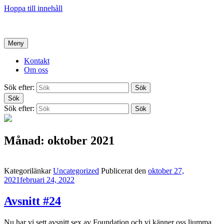
Hoppa till innehåll
Hem
Meny
Kontakt
Om oss
Sök efter:
Sök
Sök
Sök efter:
Sök
Månad:
oktober 2021
Kategorilänkar
Uncategorized
Publicerat den
oktober 27,
2021
februari 24, 2022
Avsnitt #24
Nu har vi sett avsnitt sex av Foundation och vi känner oss ljumma