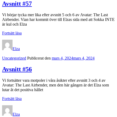
Avsnitt #57
Vi börjar tycka mer lika efter avsnitt 5 och 6 av Avatar: The Last
Airbender. Vian har kommit över till Elzas sida med att Sokka INTE
är kul och Elza
Avsnitt
Fortsätt läsa
#57
Elza
Kategorilänkar
Uncategorized
Publicerat den
mars 4, 2024
mars 4, 2024
Avsnitt #56
Vi fortsätter vara motpoler i våra åsikter efter avsnitt 3 och 4 av
Avatar: The Last Airbender, men den här gången är det Elza som
lutar åt det positiva hållet
Avsnitt
Fortsätt läsa
#56
Elza