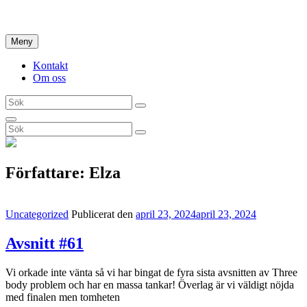
Hoppa
Hem
till
innehåll
Meny
Kontakt
Om oss
Sök
Sök
efter:
Sök
Sök
Sök
efter:
Författare:
Elza
Kategorilänkar
Uncategorized
Publicerat den
april 23, 2024
april 23, 2024
Avsnitt #61
Vi orkade inte vänta så vi har bingat de fyra sista avsnitten av Three
body problem och har en massa tankar! Överlag är vi väldigt nöjda
med finalen men tomheten