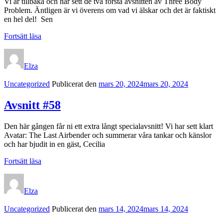
Vi är tillbaka och har sett de två första avsnitten av Three Body
Problem. Äntligen är vi överens om vad vi älskar och det är faktiskt
en hel del! Sen
Avsnitt
Fortsätt läsa
#59
Elza
Kategorilänkar
Uncategorized
Publicerat den
mars 20, 2024
mars 20, 2024
Avsnitt #58
Den här gången får ni ett extra långt specialavsnitt! Vi har sett klart
Avatar: The Last Airbender och summerar våra tankar och känslor
och har bjudit in en gäst, Cecilia
Avsnitt
Fortsätt läsa
#58
Elza
Kategorilänkar
Uncategorized
Publicerat den
mars 14, 2024
mars 14, 2024