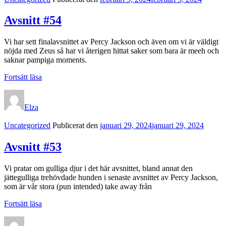
Avsnitt #54
Vi har sett finalavsnittet av Percy Jackson och även om vi är väldigt
nöjda med Zeus så har vi återigen hittat saker som bara är meeh och
saknar pampiga moments.
Avsnitt
Fortsätt läsa
#54
Elza
Kategorilänkar
Uncategorized
Publicerat den
januari 29, 2024
januari 29, 2024
Avsnitt #53
Vi pratar om gulliga djur i det här avsnittet, bland annat den
jättegulliga trehövdade hunden i senaste avsnittet av Percy Jackson,
som är vår stora (pun intended) take away från
Avsnitt
Fortsätt läsa
#53