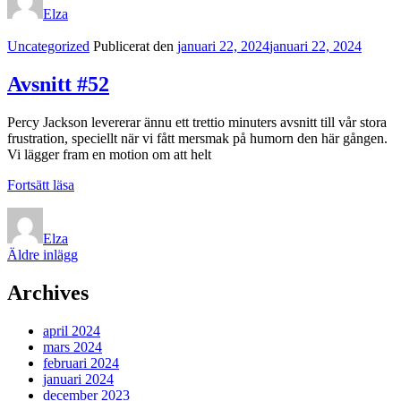
Elza
Kategorilänkar
Uncategorized
Publicerat den
januari 22, 2024
januari 22, 2024
Avsnitt #52
Percy Jackson levererar ännu ett trettio minuters avsnitt till vår stora
frustration, speciellt när vi fått mersmak på humorn den här gången.
Vi lägger fram en motion om att helt
Avsnitt
Fortsätt läsa
#52
Elza
Inläggsnavigering
Äldre inlägg
Archives
april 2024
mars 2024
februari 2024
januari 2024
december 2023