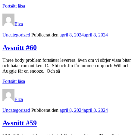
Avsnitt
Fortsätt läsa
#61
Elza
Kategorilänkar
Uncategorized
Publicerat den
april 8, 2024
april 8, 2024
Avsnitt #60
Three body problem fortsätter leverera, även om vi sörjer vissa bitar
och hatar romantiken. Da Shi och Jin får tummen upp och Will och
Auggie får en snooze. Och så
Avsnitt
Fortsätt läsa
#60
Elza
Kategorilänkar
Uncategorized
Publicerat den
april 8, 2024
april 8, 2024
Avsnitt #59