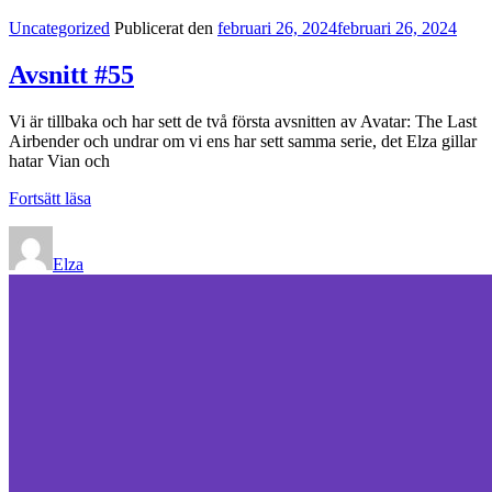
Kategorilänkar
Uncategorized
Publicerat den
februari 26, 2024
februari 26, 2024
Avsnitt #55
Vi är tillbaka och har sett de två första avsnitten av Avatar: The Last
Airbender och undrar om vi ens har sett samma serie, det Elza gillar
hatar Vian och
Avsnitt
Fortsätt läsa
#55
Elza