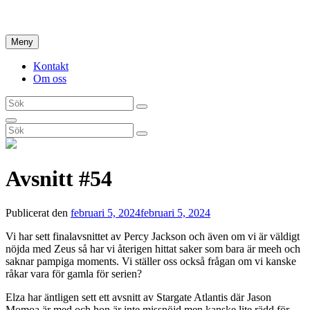
Hoppa
Hem
till
innehåll
Meny
Kontakt
Om oss
Sök
Sök
efter:
Sök
Sök
Sök
efter:
Avsnitt #54
Publicerat den
februari 5, 2024
februari 5, 2024
Vi har sett finalavsnittet av Percy Jackson och även om vi är väldigt
nöjda med Zeus så har vi återigen hittat saker som bara är meeh och
saknar pampiga moments. Vi ställer oss också frågan om vi kanske
råkar vara för gamla för serien?
Elza har äntligen sett ett avsnitt av Stargate Atlantis där Jason
Momoa är med och hon är inte missnöjd men kanske lite rädd för