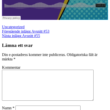
Kategorier
Uncategorized
Inläggsnavigering
Föregående
Föregående inlägg
Avsnitt #53
inlägg
Nästa
Nästa inlägg
Avsnitt #55
inlägg
Lämna ett svar
Din e-postadress kommer inte publiceras.
Obligatoriska fält är
märkta
*
Kommentar
Namn
*