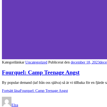
Kategorilänkar
Uncategorized
Publicerat den
december 18, 2023
dece
Fourquel: Camp Teenage Angst
By popular demand (iaf från oss själva) så är vi tillbaka för en fjärde 
Fortsätt läsa
Fourquel: Camp Teenage Angst
Elza