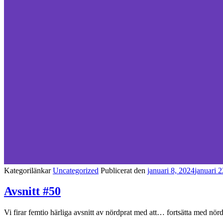
Kategorilänkar
Uncategorized
Publicerat den
januari 8, 2024
januari 
Avsnitt #50
Vi firar femtio härliga avsnitt av nördprat med att… fortsätta med nör