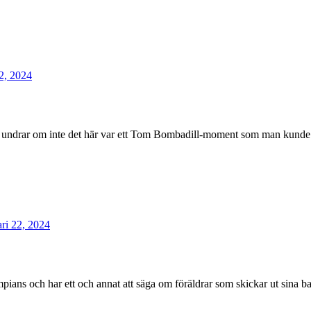
22, 2024
h undrar om inte det här var ett Tom Bombadill-moment som man kunde h
ari 22, 2024
pians och har ett och annat att säga om föräldrar som skickar ut sina b