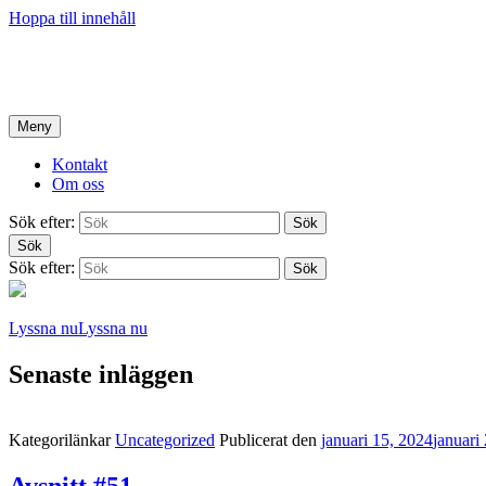
Hoppa till innehåll
Hem
Meny
Kontakt
Om oss
Sök efter:
Sök
Sök
Sök efter:
Sök
Lyssna nu
Lyssna nu
Senaste inläggen
Kategorilänkar
Uncategorized
Publicerat den
januari 15, 2024
januari
Avsnitt #51