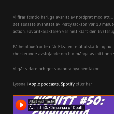
Vi firar femtio härliga avsnitt av nördprat med att
det senaste avsnittet av Percy Jackson var 10 minut
action. Favoritkaraktären var helt klart den livsfarl
På hemläxefronten får Elza en rejäl utskällning nu n
chockerande avslöjande om hur många avsnitt hon se
Vi går vidare och ger varandra nya hemläxor.
Lyssna i
Apple podcasts
,
Spotify
eller här: