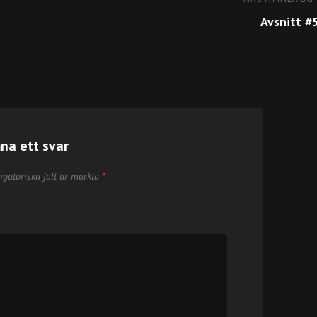
Nästa
inlägg
Avsnitt #
na ett svar
igatoriska fält är märkta
*