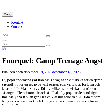
Hoppa
Hem
till
innehåll
Meny
Kontakt
Om oss
Sök
Sök
efter:
Sök
Sök
Sök
efter:
Fourquel: Camp Teenage Angst
Publicerat den
december 18, 2023
december 18, 2023
By popular demand (iaf från oss själva) så är vi tillbaka för en fjärde
säsong! Vi gör en recap på vårt serieår, som varit topp för Elza och
katastrof för Vian. Sen avslöjar vi vilken serie vi ska titta på den här
säsongen. Hemläxorna är också tillbaka by popular demand (igen
från oss själva)! Vian ger Elza en klassisk serie från 2010-talet som
har gjort en comeback och Elza ger Vian ett taiwanesisk-malaysis