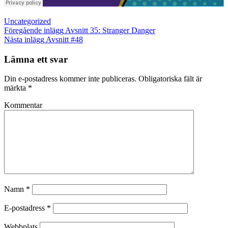
Kategorier
Uncategorized
Inläggsnavigering
Föregående
Föregående inlägg
Avsnitt 35: Stranger Danger
inlägg
Nästa
Nästa inlägg
Avsnitt #48
inlägg
Lämna ett svar
Din e-postadress kommer inte publiceras.
Obligatoriska fält är
märkta
*
Kommentar
Namn
*
E-postadress
*
Webbplats