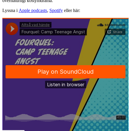
övernaturligt kostymdrama.
Lyssna i
Apple podcasts
,
Spotify
eller här: