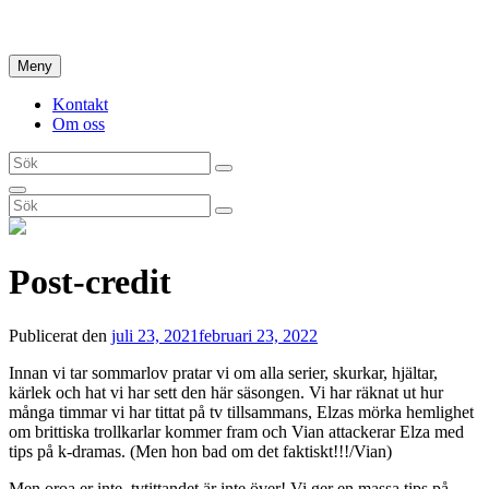
Hoppa
Hem
till
innehåll
Meny
Kontakt
Om oss
Sök
Sök
efter:
Sök
Sök
Sök
efter:
Post-credit
Publicerat den
juli 23, 2021
februari 23, 2022
Innan vi tar sommarlov pratar vi om alla serier, skurkar, hjältar,
kärlek och hat vi har sett den här säsongen. Vi har räknat ut hur
många timmar vi har tittat på tv tillsammans, Elzas mörka hemlighet
om brittiska trollkarlar kommer fram och Vian attackerar Elza med
tips på k-dramas. (Men hon bad om det faktiskt!!!/Vian)
Men oroa er inte, tvtittandet är inte över! Vi ger en massa tips på