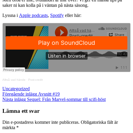
saker ni kan kolla på i väntan på nästa säsong.
Lyssna i
Apple podcasts
,
Spotify
eller här:
Alltså vad hände
·
Post-credit
Kategorier
Uncategorized
Inläggsnavigering
Föregående
Föregående inlägg
Avsnitt #19
inlägg
Nästa
Nästa inlägg
Sequel: Från Marvel-sommar till scifi-höst
inlägg
Lämna ett svar
Din e-postadress kommer inte publiceras.
Obligatoriska fält är
märkta
*