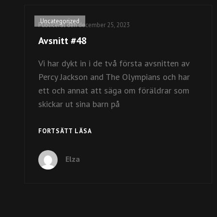
Kategorilänkar
Uncategorized
Publicerat den
december 25, 2023
Avsnitt #48
Vi har dykt in i de två första avsnitten av
Percy Jackson and The Olympians och har
ett och annat att säga om föräldrar som
skickar ut sina barn på
AVSNITT
FORTSÄTT LÄSA
#48
Elza