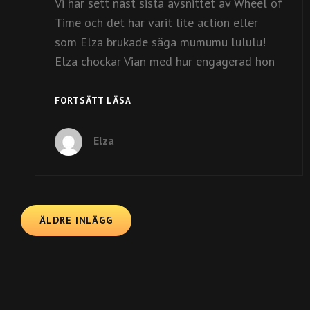
Vi har sett näst sista avsnittet av Wheel of
Time och det har varit lite action eller
som Elza brukade säga mumumu lululu!
Elza chockar Vian med hur engagerad hon
AVSNITT
FORTSÄTT LÄSA
#33
Elza
Inläggsnavigering
ÄLDRE INLÄGG