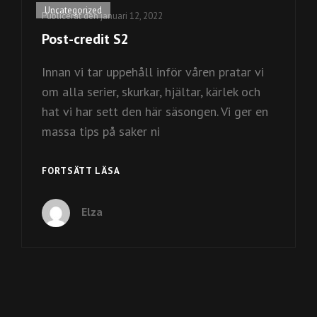
Kategorilänkar
Uncategorized
Publicerat den
januari 12, 2022
Post-credit S2
Innan vi tar uppehåll inför våren pratar vi
om alla serier, skurkar, hjältar, kärlek och
hat vi har sett den här säsongen. Vi ger en
massa tips på saker ni
POST-
FORTSÄTT LÄSA
CREDIT
S2
Elza