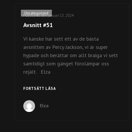
Kategorilänkar
Uncategorized
Publicerat den
januari 15, 2024
Avsnitt #51
Vi kanske har sett ett av de bästa
avsnitten av Percy Jackson, vi är super
hypade och berättar om allt braiga vi sett
samtidigt som gänget förolämpar oss
rejält. Elza
AVSNITT
FORTSÄTT LÄSA
#51
Elza