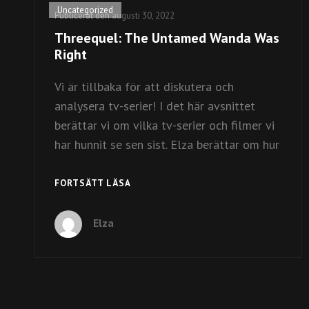
Kategorilänkar
Uncategorized
Publicerat den
augusti 30, 2022
Threequel: The Untamed Wanda Was
Right
Vi är tillbaka för att diskutera och
analysera tv-serier! I det här avsnittet
berättar vi om vilka tv-serier och filmer vi
har hunnit se sen sist. Elza berättar om hur
THREEQUEL:
FORTSÄTT LÄSA
THE
UNTAMED
Elza
WANDA
WAS
RIGHT