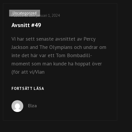
Kategorilänkar
Uncategorized
Publicerat den
januari 1, 2024
Avsnitt #49
Vi har sett senaste avsnittet av Percy
Jackson and The Olympians och undrar om
inte det här var ett Tom Bombadill-
moment som man kunde ha hoppat över
(för att vi/Vian
AVSNITT
FORTSÄTT LÄSA
#49
Elza