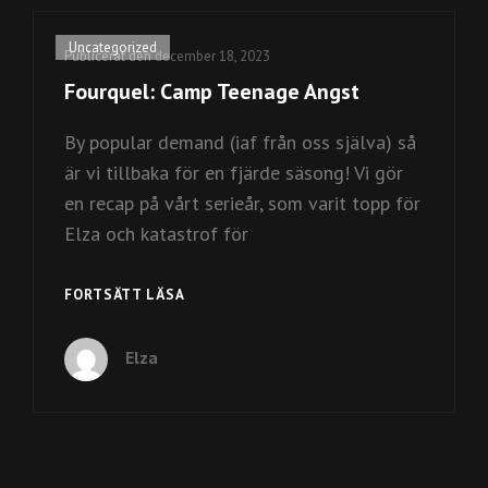
Kategorilänkar
Uncategorized
Publicerat den
december 18, 2023
Fourquel: Camp Teenage Angst
By popular demand (iaf från oss själva) så
är vi tillbaka för en fjärde säsong! Vi gör
en recap på vårt serieår, som varit topp för
Elza och katastrof för
FOURQUEL:
FORTSÄTT LÄSA
CAMP
TEENAGE
Elza
ANGST