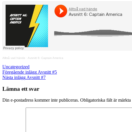
Alltså vad hände
·
Avsnitt 6: Captain America
Kategorier
Uncategorized
Inläggsnavigering
Föregående
Föregående inlägg
Avsnitt #5
inlägg
Nästa
Nästa inlägg
Avsnitt #7
inlägg
Lämna ett svar
Din e-postadress kommer inte publiceras.
Obligatoriska fält är märkta