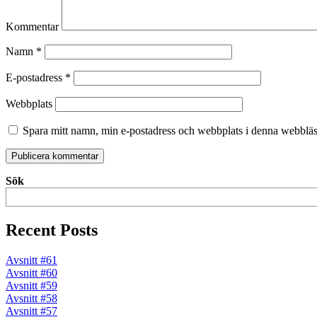
Kommentar
Namn
*
E-postadress
*
Webbplats
Spara mitt namn, min e-postadress och webbplats i denna webbläsa
Sök
Recent Posts
Avsnitt #61
Avsnitt #60
Avsnitt #59
Avsnitt #58
Avsnitt #57