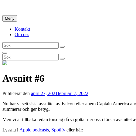
Hoppa
Hem
till
innehåll
Meny
Kontakt
Om oss
Sök
Sök
efter:
Sök
Sök
Sök
efter:
Avsnitt #6
Publicerat den
april 27, 2021
februari 7, 2022
Nu har vi sett sista avsnittet av Falcon eller ahem Captain America an
summerar och ger betyg.
Men vi är tillbaka redan torsdag då vi gottar ner oss i första avsnitte
Lyssna i
Apple podcasts
,
Spotify
eller här: