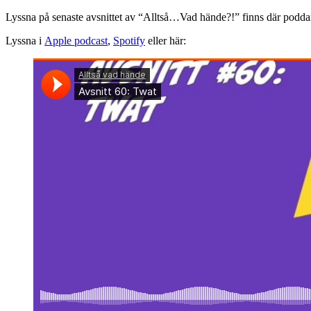
Lyssna på senaste avsnittet av “Alltså…Vad hände?!” finns där poddar
Lyssna i
Apple podcast
,
Spotify
eller här: