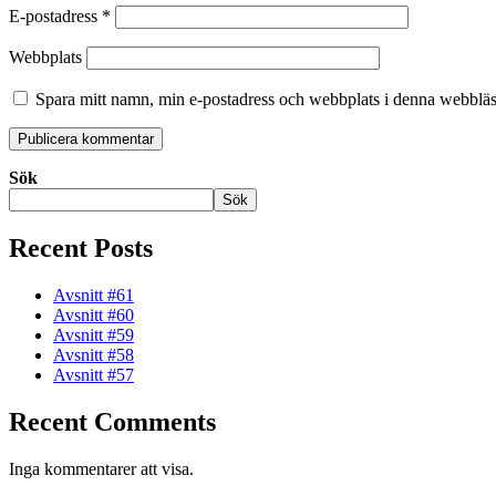
E-postadress
*
Webbplats
Spara mitt namn, min e-postadress och webbplats i denna webbläsa
Sök
Sök
Recent Posts
Avsnitt #61
Avsnitt #60
Avsnitt #59
Avsnitt #58
Avsnitt #57
Recent Comments
Inga kommentarer att visa.