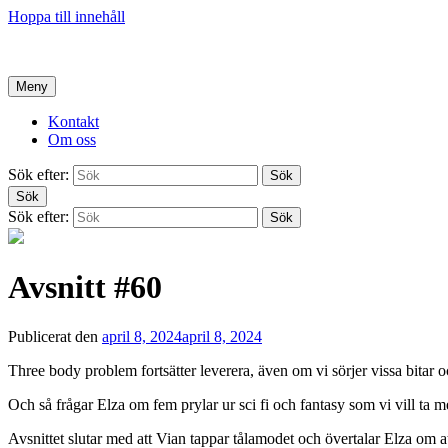
Hoppa till innehåll
Hem
Meny
Kontakt
Om oss
Sök efter:
Sök
Sök
Sök efter:
Sök
Avsnitt #60
Publicerat den
april 8, 2024
april 8, 2024
Three body problem fortsätter leverera, även om vi sörjer vissa bita
Och så frågar Elza om fem prylar ur sci fi och fantasy som vi vill ta me
Avsnittet slutar med att Vian tappar tålamodet och övertalar Elza om a