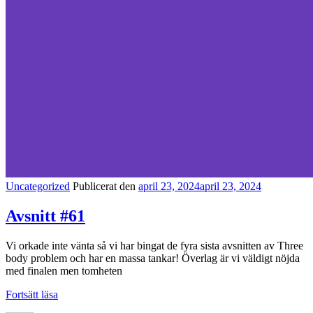
Kategorilänkar
Uncategorized
Publicerat den
april 23, 2024
april 23, 2024
Avsnitt #61
Vi orkade inte vänta så vi har bingat de fyra sista avsnitten av Three
body problem och har en massa tankar! Överlag är vi väldigt nöjda
med finalen men tomheten
Avsnitt
Fortsätt läsa
#61