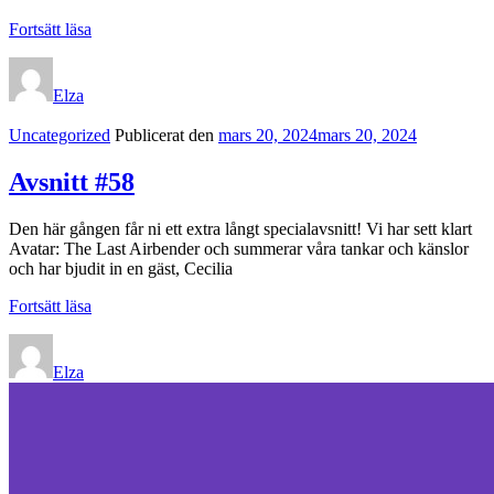
Avsnitt
Fortsätt läsa
#59
Elza
Kategorilänkar
Uncategorized
Publicerat den
mars 20, 2024
mars 20, 2024
Avsnitt #58
Den här gången får ni ett extra långt specialavsnitt! Vi har sett klart
Avatar: The Last Airbender och summerar våra tankar och känslor
och har bjudit in en gäst, Cecilia
Avsnitt
Fortsätt läsa
#58
Elza