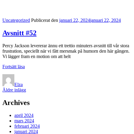
Kategorilänkar
Uncategorized
Publicerat den
januari 22, 2024
januari 22, 2024
Avsnitt #52
Percy Jackson levererar ännu ett trettio minuters avsnitt till vår stora
frustration, speciellt när vi fått mersmak på humorn den här gången.
Vi lägger fram en motion om att helt
Avsnitt
Fortsätt läsa
#52
Elza
Inläggsnavigering
Äldre inlägg
Archives
april 2024
mars 2024
februari 2024
januari 2024