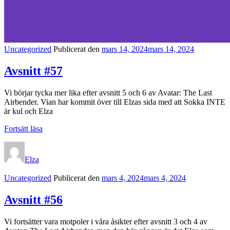
Kategorilänkar
Uncategorized
Publicerat den
mars 14, 2024
mars 14, 2024
Avsnitt #57
Vi börjar tycka mer lika efter avsnitt 5 och 6 av Avatar: The Last
Airbender. Vian har kommit över till Elzas sida med att Sokka INTE
är kul och Elza
Avsnitt
Fortsätt läsa
#57
Elza
Kategorilänkar
Uncategorized
Publicerat den
mars 4, 2024
mars 4, 2024
Avsnitt #56
Vi fortsätter vara motpoler i våra åsikter efter avsnitt 3 och 4 av