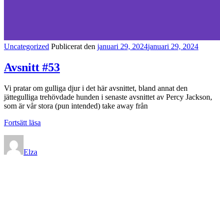
Kategorilänkar
Uncategorized
Publicerat den
januari 29, 2024
januari 29, 2024
Avsnitt #53
Vi pratar om gulliga djur i det här avsnittet, bland annat den
jättegulliga trehövdade hunden i senaste avsnittet av Percy Jackson,
som är vår stora (pun intended) take away från
Avsnitt
Fortsätt läsa
#53
Elza