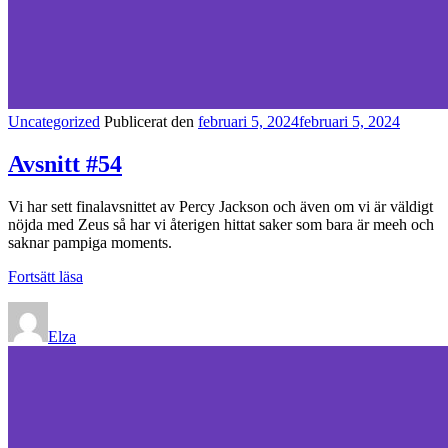
Kategorilänkar
Uncategorized
Publicerat den
februari 5, 2024
februari 5, 2024
Avsnitt #54
Vi har sett finalavsnittet av Percy Jackson och även om vi är väldigt
nöjda med Zeus så har vi återigen hittat saker som bara är meeh och
saknar pampiga moments.
Avsnitt
Fortsätt läsa
#54
Elza