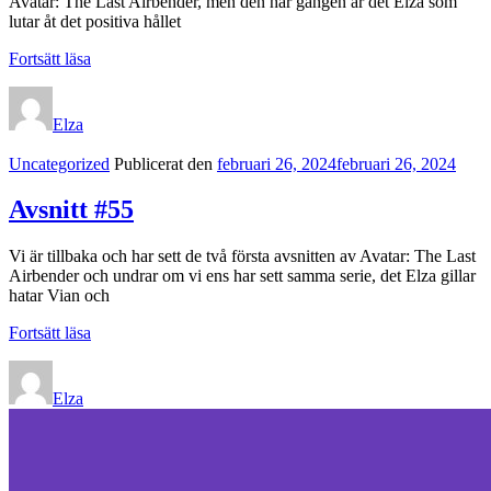
Avatar: The Last Airbender, men den här gången är det Elza som
lutar åt det positiva hållet
Avsnitt
Fortsätt läsa
#56
Elza
Kategorilänkar
Uncategorized
Publicerat den
februari 26, 2024
februari 26, 2024
Avsnitt #55
Vi är tillbaka och har sett de två första avsnitten av Avatar: The Last
Airbender och undrar om vi ens har sett samma serie, det Elza gillar
hatar Vian och
Avsnitt
Fortsätt läsa
#55
Elza