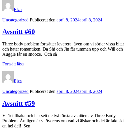
Elza
Kategorilänkar
Uncategorized
Publicerat den
april 8, 2024
april 8, 2024
Avsnitt #60
Three body problem fortsätter leverera, även om vi sörjer vissa bitar
och hatar romantiken. Da Shi och Jin får tummen upp och Will och
Auggie får en snooze. Och så
Avsnitt
Fortsätt läsa
#60
Elza
Kategorilänkar
Uncategorized
Publicerat den
april 8, 2024
april 8, 2024
Avsnitt #59
Vi är tillbaka och har sett de två första avsnitten av Three Body
Problem. Äntligen är vi överens om vad vi älskar och det är faktiskt
en hel del! Sen