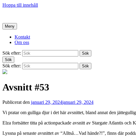
Hoppa till innehåll
Hem
Meny
Kontakt
Om oss
Sök efter:
Sök
Sök
Sök efter:
Sök
Avsnitt #53
Publicerat den
januari 29, 2024
januari 29, 2024
Vi pratar om gulliga djur i det här avsnittet, bland annat den jättegul
Elza fortsätter titta på actionpackade avsnitt av Stargate Atlantis och K
Lyssna på senaste avsnittet av “Alltså…Vad hände?!”, finns där poddar f