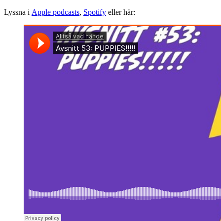
Lyssna i
Apple podcasts
,
Spotify
eller här: