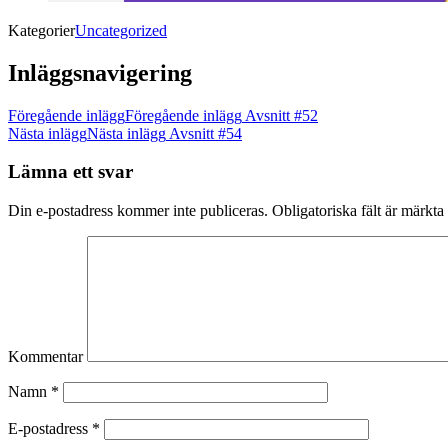
Kategorier
Uncategorized
Inläggsnavigering
Föregående inlägg
Föregående inlägg
Avsnitt #52
Nästa inlägg
Nästa inlägg
Avsnitt #54
Lämna ett svar
Din e-postadress kommer inte publiceras.
Obligatoriska fält är märkta
Kommentar
Namn
*
E-postadress
*