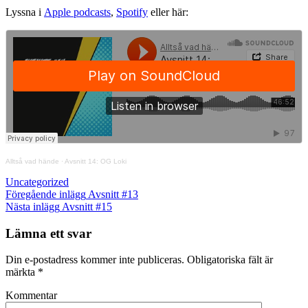
Lyssna i
Apple podcasts
,
Spotify
eller här:
Alltså vad hände
·
Avsnitt 14: OG Loki
Kategorier
Uncategorized
Inläggsnavigering
Föregående
Föregående inlägg
Avsnitt #13
inlägg
Nästa
Nästa inlägg
Avsnitt #15
inlägg
Lämna ett svar
Din e-postadress kommer inte publiceras.
Obligatoriska fält är
märkta
*
Kommentar