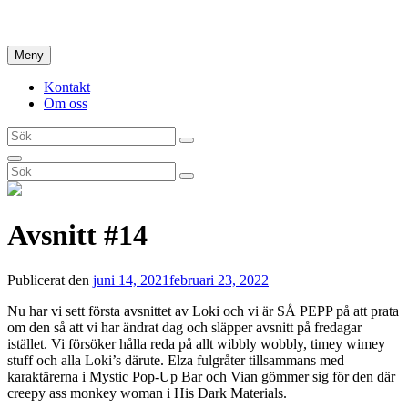
Hoppa
Hem
till
innehåll
Meny
Kontakt
Om oss
Sök
Sök
efter:
Sök
Sök
Sök
efter:
Avsnitt #14
Publicerat den
juni 14, 2021
februari 23, 2022
Nu har vi sett första avsnittet av Loki och vi är SÅ PEPP på att prata
om den så att vi har ändrat dag och släpper avsnitt på fredagar
istället. Vi försöker hålla reda på allt wibbly wobbly, timey wimey
stuff och alla Loki’s därute. Elza fulgråter tillsammans med
karaktärerna i Mystic Pop-Up Bar och Vian gömmer sig för den där
creepy ass monkey woman i His Dark Materials.